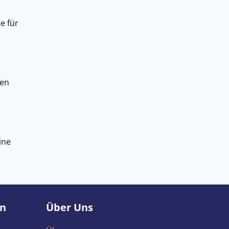
e für
hen
ine
en
Über Uns