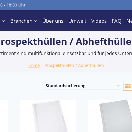
00 - 18:00 Uhr
e
Branchen
Über uns
Umwelt
Videos
FAQ
N
rospekthüllen / Abhefthüll
timent sind multifunktional einsetzbar und für jedes Unt
Home
|
Prospekthüllen / Abhefthüllen