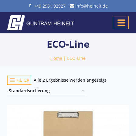
Zum
+49 2951 92927
info@heinelt.de
Inhalt
springen
ECO-Line
Home
|
ECO-Line
FILTER
Alle 2 Ergebnisse werden angezeigt