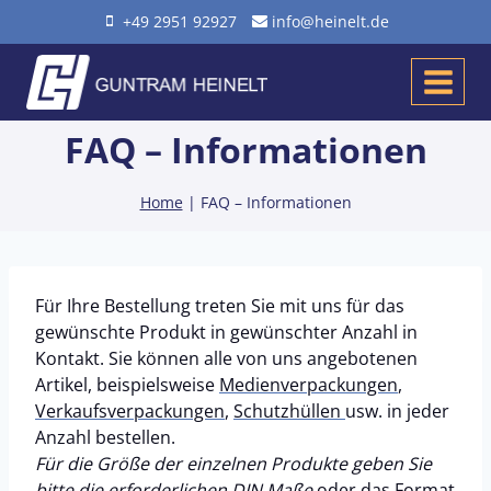
Zum
+49 2951 92927
info@heinelt.de
Inhalt
springen
FAQ – Informationen
Home
|
FAQ – Informationen
Für Ihre Bestellung treten Sie mit uns für das
gewünschte Produkt in gewünschter Anzahl in
Kontakt. Sie können alle von uns angebotenen
Artikel, beispielsweise
Medienverpackungen
,
Verkaufsverpackungen
,
Schutzhüllen
usw. in jeder
Anzahl bestellen.
Für die Größe der einzelnen Produkte geben Sie
bitte die erforderlichen DIN Maße
oder das Format