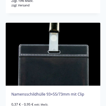
Zzgl. 19% Mwst.
zzgl.
Versand
Namensschildhülle 93×55/73mm mit Clip
0,37
€
-
0,95
€
exkl. MwSt.