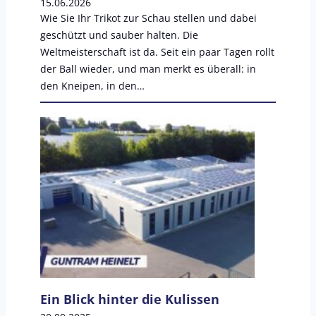
15.06.2026
l
Wie Sie Ihr Trikot zur Schau stellen und dabei
f
geschützt und sauber halten. Die
e
Weltmeisterschaft ist da. Seit ein paar Tagen rollt
n
der Ball wieder, und man merkt es überall: in
–
den Kneipen, in den…
u
n
s
e
r
e
Z
u
s
a
m
m
Ein Blick hinter die Kulissen