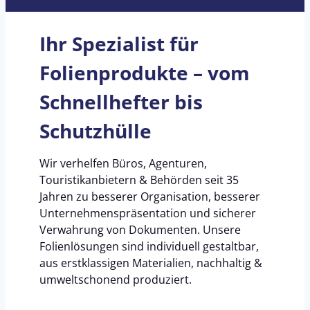
t
a
Ihr Spezialist für
s
i
Folienprodukte – vom
n
Schnellhefter bis
B
ü
Schutzhülle
r
e
Wir verhelfen Büros, Agenturen,
n
Touristikanbietern & Behörden seit 35
Jahren zu besserer Organisation, besserer
Unternehmenspräsentation und sicherer
Verwahrung von Dokumenten. Unsere
Folienlösungen sind individuell gestaltbar,
aus erstklassigen Materialien, nachhaltig &
umweltschonend produziert.