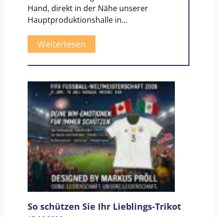
Hand, direkt in der Nähe unserer
Hauptproduktionshalle in…
W
Weiterlesen
i
e
w
i
r
v
o
r
O
r
t
h
So schützen Sie Ihr Lieblings-Trikot
e