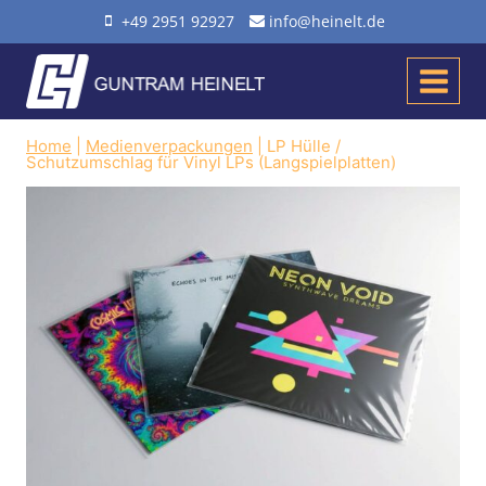
Zum
+49 2951 92927
info@heinelt.de
Inhalt
springen
Home
|
Medienverpackungen
|
LP Hülle /
Schutzumschlag für Vinyl LPs (Langspielplatten)