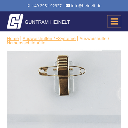
Zum
+49 2951 92927
info@heinelt.de
Inhalt
springen
Home
|
Ausweishüllen / -Systeme
|
Ausweishülle /
Namensschildhülle