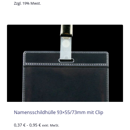
Zzgl. 19% Mwst.
Namensschildhülle 93×55/73mm mit Clip
0,37
€
-
0,95
€
exkl. MwSt.