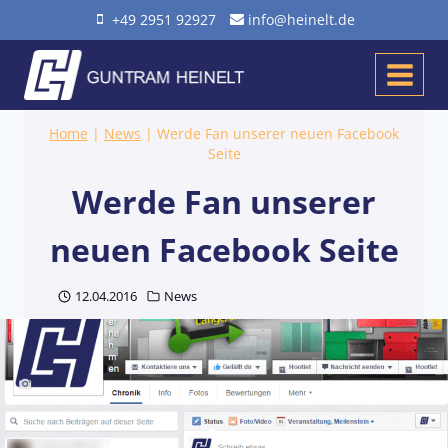
Zum
+49 2951 92927
info@heinelt.de
Inhalt
springen
Home
|
News
|
Werde Fan unserer neuen Facebook
Seite
Werde Fan unserer
neuen Facebook Seite
12.04.2016
News