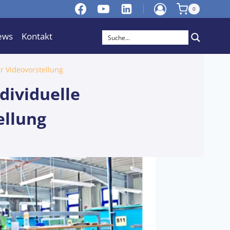
0
ews
Kontakt
er Videovorstellung
ndividuelle
ellung