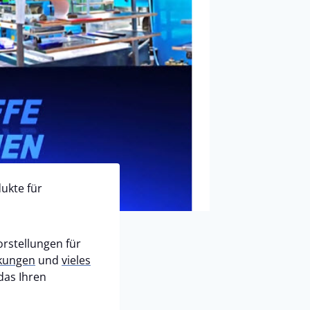
dukte für
orstellungen für
kungen
und
vieles
das Ihren