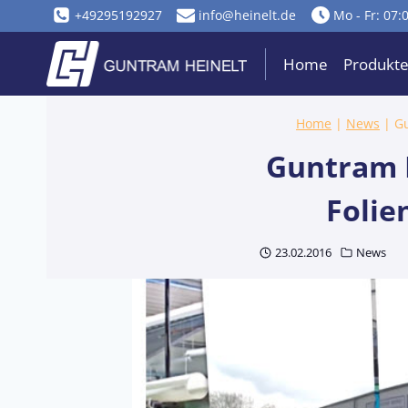
Zum
+49295192927
info@heinelt.de
Mo - Fr: 07:
Inhalt
springen
Home
Produkt
Home
|
News
|
Gu
Guntram He
Folie
23.02.2016
News