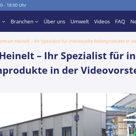
00 - 18:00 Uhr
e
Branchen
Über uns
Umwelt
Videos
FAQ
N
ntram Heinelt – Ihr Spezialist für individuelle Folienprodukte in d
inelt – Ihr Spezialist für i
nprodukte in der Videovorst