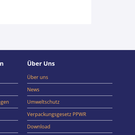
en
Über Uns
Über uns
News
ngen
Umweltschutz
Verpackungsgesetz PPWR
Download