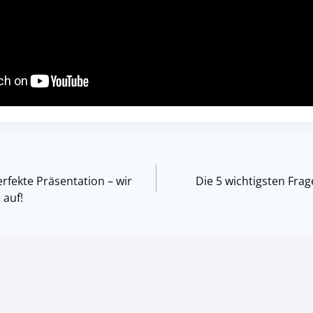
igation
erfekte Präsentation – wir
Die 5 wichtigsten Fr
 auf!