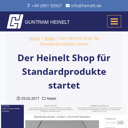
Zum
+49 2951 92927
info@heinelt.de
Inhalt
springen
Home
|
News
|
Der Heinelt Shop für
Standardprodukte startet
Der Heinelt Shop für
Standardprodukte
startet
03.02.2017
News