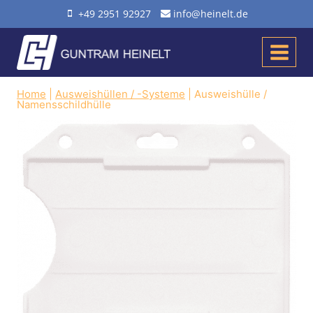
Zum
+49 2951 92927
info@heinelt.de
Inhalt
springen
Home
|
Ausweishüllen / -Systeme
|
Ausweishülle /
Namensschildhülle