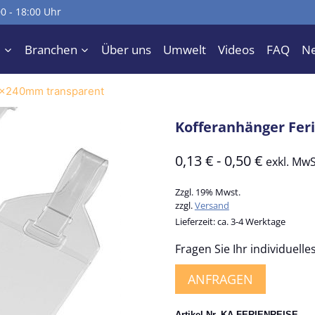
00 - 18:00 Uhr
e
Branchen
Über uns
Umwelt
Videos
FAQ
N
5x240mm transparent
Kofferanhänger Fer
0,13
€
-
0,50
€
exkl. MwS
Zzgl. 19% Mwst.
zzgl.
Versand
Lieferzeit: ca. 3-4 Werktage
Fragen Sie Ihr individuell
ANFRAGEN
Artikel-Nr. KA-FERIENREISE