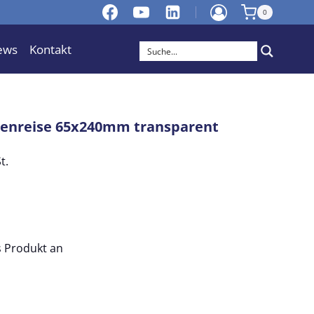
0
ews
Kontakt
ienreise 65x240mm transparent
t.
es Produkt an