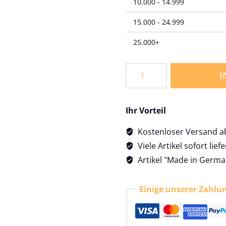
10.000 - 14.999
15.000 - 24.999
25.000+
Kofferanhänger
I
Ferienreise
65x240mm
transparent
Ihr Vorteil
Menge
Kostenloser Versand a
Viele Artikel sofort lief
Artikel "Made in Germa
Einige unserer Zahlu