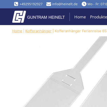
Zum
+49295192927
info@heinelt.de
Mo - Fr: 07:
Inhalt
springen
Home
Produkt
Home
|
Kofferanhänger
|
Kofferanhänger Ferienreise 6