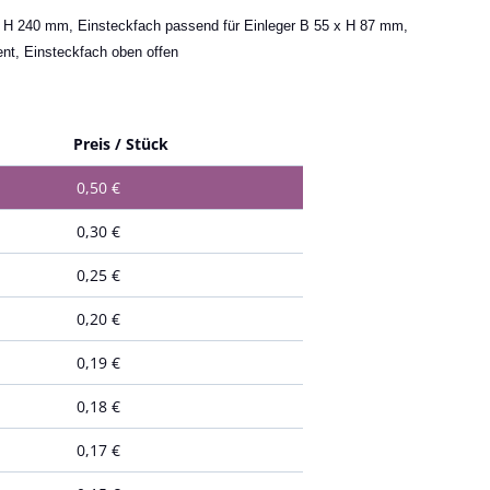
x H 240 mm, Einsteckfach passend für Einleger B 55 x H 87 mm,
nt, Einsteckfach oben offen
Preis / Stück
0,50
€
0,30
€
0,25
€
0,20
€
0,19
€
0,18
€
0,17
€