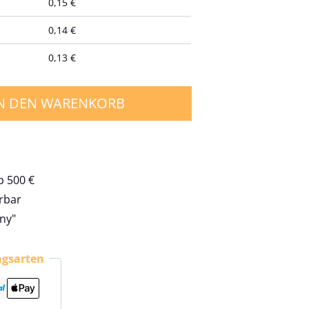
0,15
€
0,14
€
0,13
€
N DEN WARENKORB
b 500 €
erbar
ny"
ngsarten