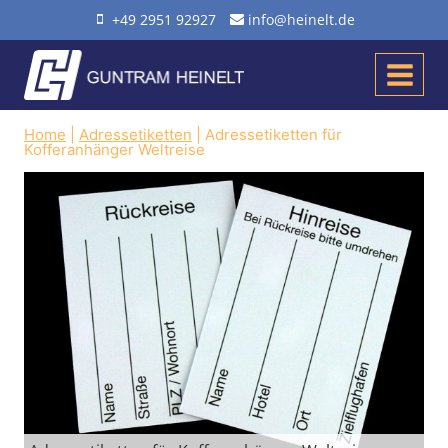
Zum
+49 2951 92927
info@heinelt.de
Inhalt
springen
Home
|
Adressetiketten
|
Adressetiketten für
Kofferanhänger Weltreise